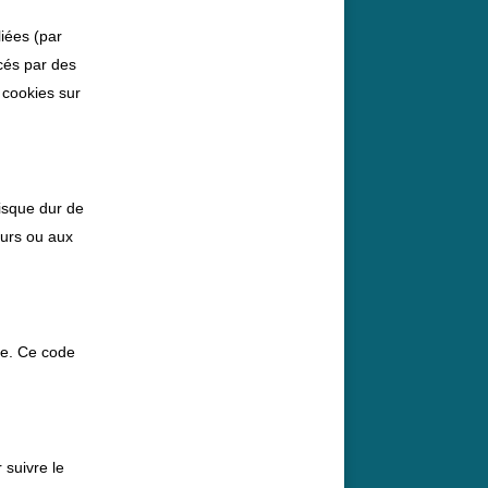
liées (par
cés par des
 cookies sur
disque dur de
eurs ou aux
ve. Ce code
 suivre le