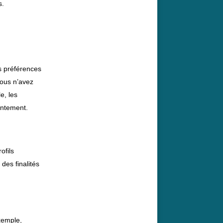
s.
os préférences
vous n’avez
e, les
entement.
ofils
 des finalités
xemple,