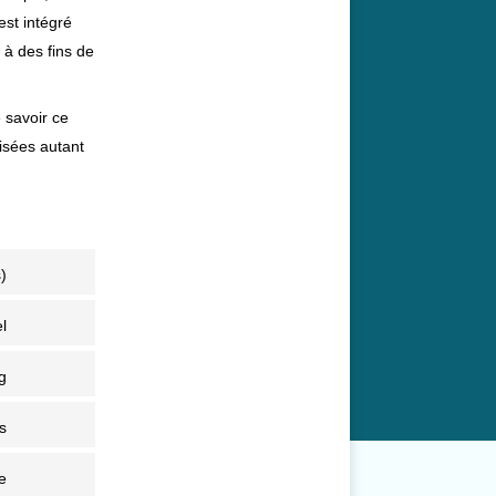
est intégré
 à des fins de
e savoir ce
isées autant
)
l
g
s
e