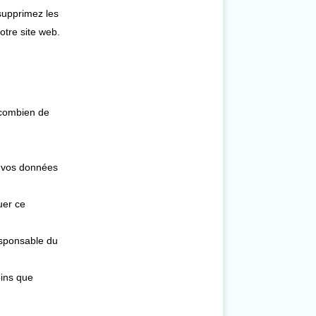
 supprimez les
otre site web.
 combien de
er vos données
uer ce
esponsable du
oins que