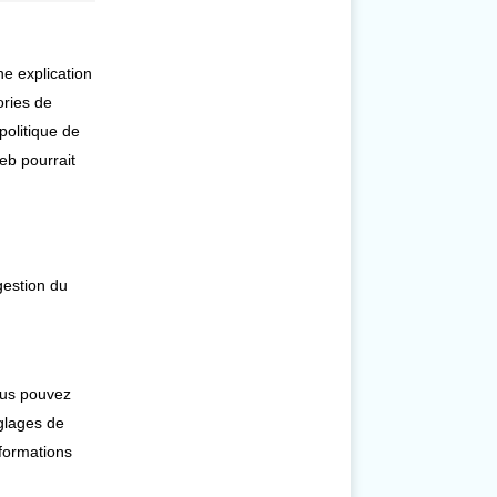
ne explication
ories de
politique de
web pourrait
gestion du
ous pouvez
églages de
nformations