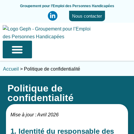
Groupement pour l’Emploi des Personnes Handicapées
Nous contacter
Qui sommes-nous ?
Nos services
Nos équipes
Où nous trouver ?
Nos partenaires
Accueil
>
Politique de confidentialité
Politique de
confidentialité
Mise à jour : Avril 2026
1. Identité du responsable des